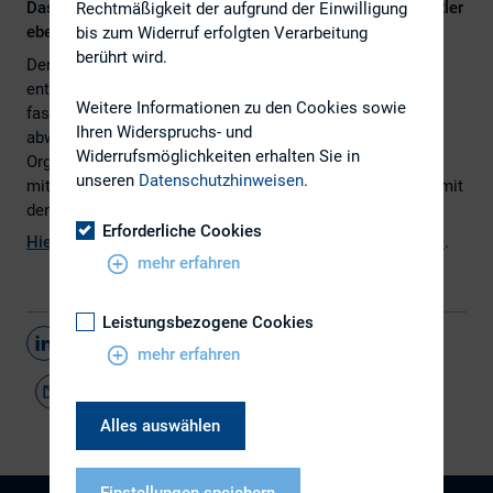
Das Verstehen von psychologischen Prozessen ist für IRler
Rechtmäßigkeit der aufgrund der Einwilligung
ebenso wichtig wie das operationale IR-Grundwissen.
bis zum Widerruf erfolgten Verarbeitung
berührt wird.
Der Bereich der Investor Relations hat sich so enorm
entwickelt, dass es nun höchstwahrscheinlich die
Weitere Informationen zu den Cookies sowie
faszinierendste, anspruchsvollste und
Ihren Widerspruchs- und
abwechslungsreichste Funktion in der
Widerrufsmöglichkeiten erhalten Sie in
Organisationsstruktur eines Unternehmens ist – und das
unseren
Datenschutzhinweisen
.
mit direktem Einfluss auf den Unternehmenswert und somit
den Aktienpreis.
Erforderliche Cookies
Hier
finden Sie den vollständigen Artikel von
GoingPublic
.
mehr erfahren
Leistungsbezogene Cookies
Teilen
mehr erfahren
Alles auswählen
Einstellungen speichern