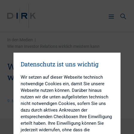
In den Medien
|
Wie man Investor Relations wirklich meistern kann
Datenschutz ist uns wichtig
Wie man Investor Relations
wirklich meistern kann
Wir setzen auf dieser Webseite technisch
notwendige Cookies ein, damit Sie unsere
Webseite nutzen können. Darüber hinaus
nutzen wir die unten aufgelisteten technisch
9. Mai 2016
nicht notwendigen Cookies, sofern Sie uns
dazu durch aktives Ankreuzen der
entsprechenden Checkboxen Ihre Einwilligung
erteilt haben. Ihre Einwilligung können Sie
jederzeit widerrufen, ohne dass die