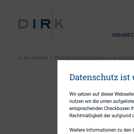
VERANST
In den Medien
|
Wird Nachhaltigkeit eine reine Abhak
Datenschutz ist
Wird Nac
Wir setzen auf dieser Webseit
Abhaküb
nutzen wir die unten aufgelist
entsprechenden Checkboxen Ihre
Rechtmäßigkeit der aufgrund de
Weitere Informationen zu den 
2. Juni 2021