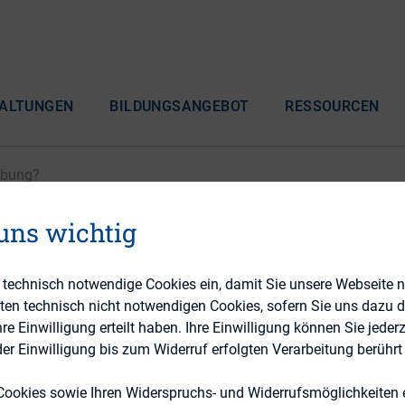
ALTUNGEN
BILDUNGSANGEBOT
RESSOURCEN
übung?
 uns wichtig
hhaltigkeit eine reine
e technisch notwendige Cookies ein, damit Sie unsere Webseite 
ung?
eten technisch nicht notwendigen Cookies, sofern Sie uns dazu 
 Einwilligung erteilt haben. Ihre Einwilligung können Sie jederz
r Einwilligung bis zum Widerruf erfolgten Verarbeitung berührt 
Cookies sowie Ihren Widerspruchs- und Widerrufsmöglichkeiten e