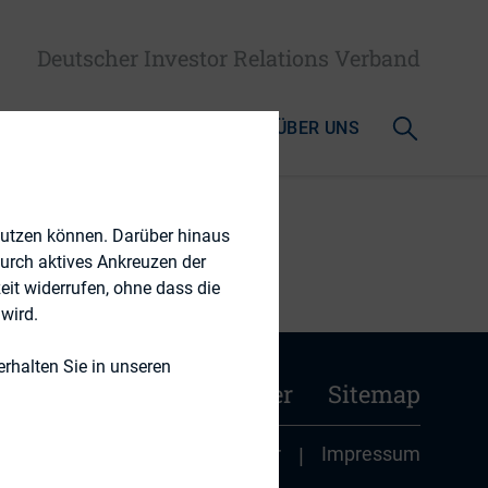
Deutscher Investor Relations Verband
AKTUELLES & MEDIATHEK
ÜBER UNS
nutzen können. Darüber hinaus
durch aktives Ankreuzen der
eit widerrufen, ohne dass die
wird.
rhalten Sie in unseren
n
Kontakt
Newsletter
Sitemap
|
Datenschutz
|
Disclaimer
|
Impressum