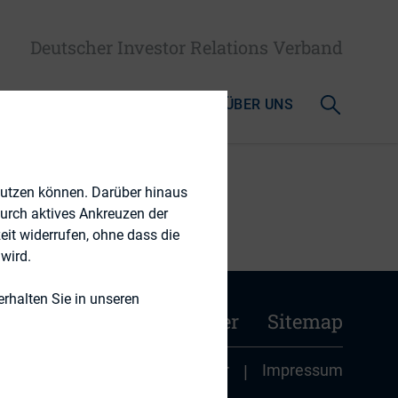
Deutscher Investor Relations Verband
AKTUELLES & MEDIATHEK
ÜBER UNS
nutzen können. Darüber hinaus
durch aktives Ankreuzen der
eit widerrufen, ohne dass die
wird.
rhalten Sie in unseren
n
Kontakt
Newsletter
Sitemap
|
Datenschutz
|
Disclaimer
|
Impressum