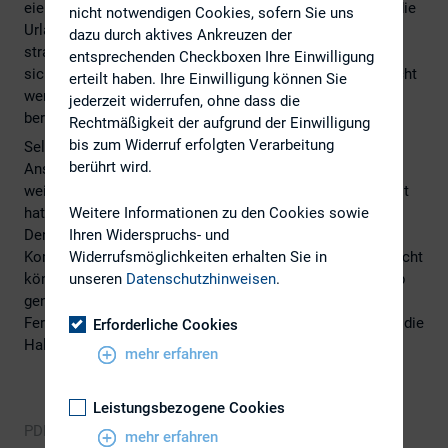
eierlegende Wollmilchsau nicht ewig stand. Deshalb ist die
nicht notwendigen Cookies, sofern Sie uns
Urlaubspause nicht als Unterbrechung, sondern Teil der
dazu durch aktives Ankreuzen der
strategischen Aufstellung zu betrachten. Denn eins ist
entsprechenden Checkboxen Ihre Einwilligung
sicher: Das zweite Halbjahr 2025 wird voraussichtlich nicht
erteilt haben. Ihre Einwilligung können Sie
weniger – sagen wir “interessante” – Ereignisse
jederzeit widerrufen, ohne dass die
bereithalten.
Rechtmäßigkeit der aufgrund der Einwilligung
bis zum Widerruf erfolgten Verarbeitung
Selbst die BaFin trägt diesmal zur Reduktion der
berührt wird.
Anspannung bei, indem sie keinen Bedarf für eine
weitergehende Regulierung der Preclose Calls festgestellt
Weitere Informationen zu den Cookies sowie
hat. Es gibt sie also doch noch, die guten Nachrichten.
Ihren Widerspruchs- und
Dennoch sollten Unternehmen ihre
Widerrufsmöglichkeiten erhalten Sie in
Kommunikationspraktiken überprüfen, denn das Kartellrecht
unseren
Datenschutzhinweisen
.
könnte tangiert sein. Aber dazu ist noch nach dem Urlaub
genügend Zeit. Jetzt wünschen wir Ihnen erstmal schöne
Ferien – kommen Sie gestärkt wieder zurück, wenn dann die
Erforderliche Cookies
Halbjahresergebnisse zu verkünden sind.
mehr erfahren
Leistungsbezogene Cookies
PDF, 232 KB
Download
mehr erfahren