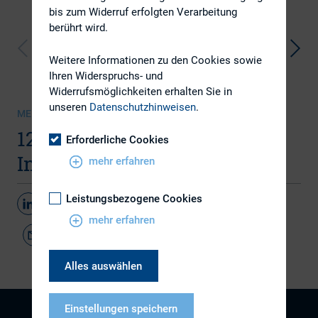
bis zum Widerruf erfolgten Verarbeitung
berührt wird.
Weitere Informationen zu den Cookies sowie
Ihren Widerspruchs- und
Widerrufsmöglichkeiten erhalten Sie in
unseren
Datenschutzhinweisen
.
MEDIENSAMMLUNG | 18.05.2009
12. DIRK-Konferenz,
Erforderliche Cookies
Impressionen
mehr erfahren
Leistungsbezogene Cookies
Teilen
mehr erfahren
Alles auswählen
Einstellungen speichern