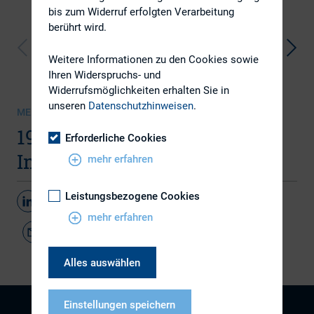
bis zum Widerruf erfolgten Verarbeitung
berührt wird.
Weitere Informationen zu den Cookies sowie
Ihren Widerspruchs- und
Widerrufsmöglichkeiten erhalten Sie in
unseren
Datenschutzhinweisen
.
MEDIENSAMMLUNG | 23.05.2016
19. DIRK-Konferenz 1. Tag:
Erforderliche Cookies
Impressionen
mehr erfahren
Leistungsbezogene Cookies
Teilen
mehr erfahren
Alles auswählen
Einstellungen speichern