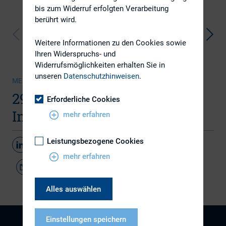
bis zum Widerruf erfolgten Verarbeitung
berührt wird.
Weitere Informationen zu den Cookies sowie
Ihren Widerspruchs- und
Widerrufsmöglichkeiten erhalten Sie in
unseren
Datenschutzhinweisen
.
MEDIENSAMMLUNG | 30.06.2026
29. DIRK-Konferenz:
Erforderliche Cookies
Impressionen Tag 2
mehr erfahren
Leistungsbezogene Cookies
Teilen
mehr erfahren
Alles auswählen
Einstellungen speichern