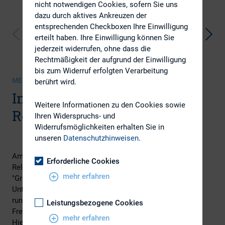
nicht notwendigen Cookies, sofern Sie uns
dazu durch aktives Ankreuzen der
entsprechenden Checkboxen Ihre Einwilligung
erteilt haben. Ihre Einwilligung können Sie
jederzeit widerrufen, ohne dass die
Rechtmäßigkeit der aufgrund der Einwilligung
bis zum Widerruf erfolgten Verarbeitung
MEDIENSAMMLUNG | 16.01.2020
berührt wird.
Impressionen Creditor
Weitere Informationen zu den Cookies sowie
Relations Tagung 2020
Ihren Widerspruchs- und
Widerrufsmöglichkeiten erhalten Sie in
unseren
Datenschutzhinweisen
.
Am 16. Januar 2020 tauschten sich bei der 2. Creditor
Erforderliche Cookies
Relations Tagung über 150 Experten unter dem Motto
mehr erfahren
"Green Finance – Klimawandel in der
Unternehmensfinanzierung?" zu den aktuellsten Themen
rund um die Emission nachhaltiger
Leistungsbezogene Cookies
Fremdkapitalinstrumente in Frankfurt am Main aus.
mehr erfahren
Hier finden Sie einige Impressionen.