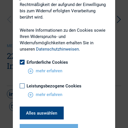
Rechtmäßigkeit der aufgrund der Einwilligung
bis zum Widerruf erfolgten Verarbeitung
berührt wird.
Weitere Informationen zu den Cookies sowie
Ihren Widerspruchs- und
Widerrufsmöglichkeiten erhalten Sie in
MEDIENSAMMLUNG | 05.06.2019
unseren
Datenschutzhinweisen
.
22. DIRK-Konferenz 2. Tag:
Erforderliche Cookies
Impressionen
mehr erfahren
Leistungsbezogene Cookies
Teilen
mehr erfahren
Alles auswählen