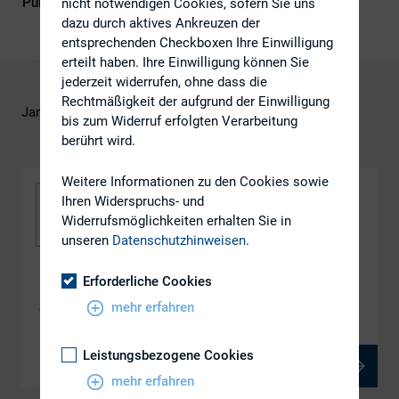
Publikationsform
DIRK-Publikationen
nicht notwendigen Cookies, sofern Sie uns
dazu durch aktives Ankreuzen der
entsprechenden Checkboxen Ihre Einwilligung
erteilt haben. Ihre Einwilligung können Sie
jederzeit widerrufen, ohne dass die
Rechtmäßigkeit der aufgrund der Einwilligung
Jan C. Küster, EquityStory AG
bis zum Widerruf erfolgten Verarbeitung
berührt wird.
Weitere Informationen zu den Cookies sowie
Ihren Widerspruchs- und
Widerrufsmöglichkeiten erhalten Sie in
unseren
Datenschutzhinweisen
.
Erforderliche Cookies
DOWNLOAD
mehr erfahren
ws_1.2_i
Leistungsbezogene Cookies
PDF, 2 MB
mehr erfahren