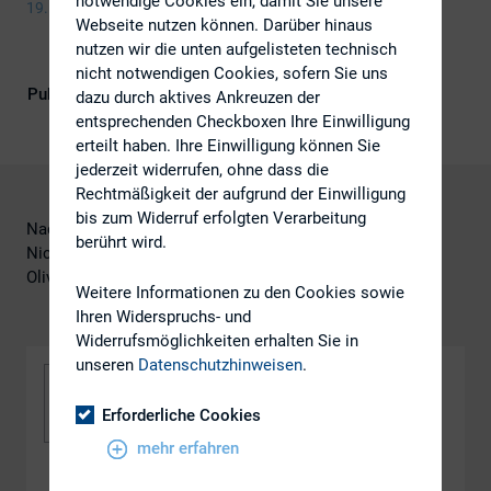
notwendige Cookies ein, damit Sie unsere
19. Mai 2009
Webseite nutzen können. Darüber hinaus
nutzen wir die unten aufgelisteten technisch
nicht notwendigen Cookies, sofern Sie uns
Publikationsform
DIRK-Publikationen
dazu durch aktives Ankreuzen der
entsprechenden Checkboxen Ihre Einwilligung
erteilt haben. Ihre Einwilligung können Sie
jederzeit widerrufen, ohne dass die
Rechtmäßigkeit der aufgrund der Einwilligung
bis zum Widerruf erfolgten Verarbeitung
Nadja Picard, PricewaterhouseCoopers
berührt wird.
Nicolette Behncke, PricewaterhouseCoopers
Oliver Madsen, PricewaterhouseCoopers
Weitere Informationen zu den Cookies sowie
Ihren Widerspruchs- und
Widerrufsmöglichkeiten erhalten Sie in
unseren
Datenschutzhinweisen
.
Erforderliche Cookies
mehr erfahren