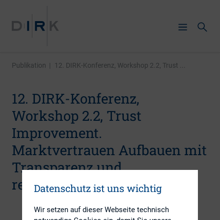
Publikation
|
12. DIRK-Konferenz, Workshop 2.2, Trust ...
12. DIRK-Konferenz,
Workshop 2.2, Trust
Improvement.
Marktvertrauen Aufbauen mit
Transparenz und
rechtssicherem Reporting
Datenschutz ist uns wichtig
Wir setzen auf dieser Webseite technisch