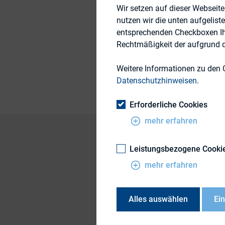
Wir setzen auf dieser Webseit
19. Mai 2009
nutzen wir die unten aufgelist
entsprechenden Checkboxen Ihre
Rechtmäßigkeit der aufgrund de
Publikationsform
Weitere Informationen zu den 
Datenschutzhinweisen
.
Erforderliche Cookies
mehr erfahren
Leistungsbezogene Cooki
Prof. Dr. Miriam Mec
mehr erfahren
Dr. Christian Fiesele
Dr. Christian Hoffma
Alles auswählen
Ei