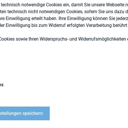
e technisch notwendige Cookies ein, damit Sie unsere Webseite 
eten technisch nicht notwendigen Cookies, sofern Sie uns dazu 
 Einwilligung erteilt haben. Ihre Einwilligung können Sie jederz
r Einwilligung bis zum Widerruf erfolgten Verarbeitung berührt 
DIRK-Publikationen
Cookies sowie Ihren Widerspruchs- und Widerrufsmöglichkeiten e
es
kel, Universität St. Gallen
r, Universität St. Gallen
nn, Universität St. Gallen
nstellungen speichern