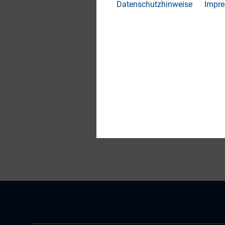
Datenschutzhinweise
Impr
DOWN
ws_4.
Teilen