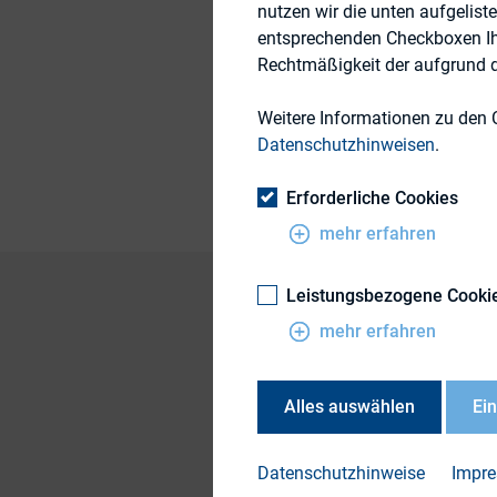
nutzen wir die unten aufgelist
entsprechenden Checkboxen Ihre
19. Mai 2009
Rechtmäßigkeit der aufgrund de
Weitere Informationen zu den 
Publikationsform
Datenschutzhinweisen
.
Erforderliche Cookies
mehr erfahren
Leistungsbezogene Cooki
mehr erfahren
Prof. Dr. Dirk Schi
Alles auswählen
Ei
DOWN
Datenschutzhinweise
Impr
ws_5