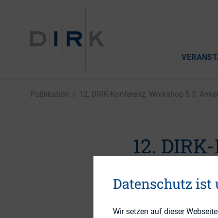
VERANST
Publikation
|
12. DIRK-Konferenz, Workshop 5.3, Ankeri
12. DIRK
Ankerinv
Datenschutz ist
Alptraum
Wir setzen auf dieser Webseit