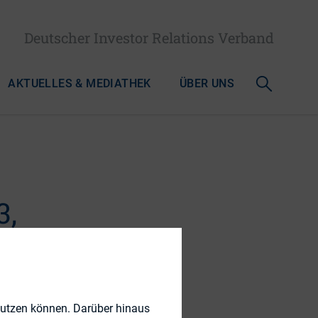
Deutscher Investor Relations Verband
AKTUELLES & MEDIATHEK
ÜBER UNS
3,
um oder
swert?
nutzen können. Darüber hinaus