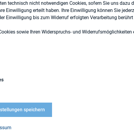
eten technisch nicht notwendigen Cookies, sofern Sie uns dazu 
 Einwilligung erteilt haben. Ihre Einwilligung können Sie jederz
r Einwilligung bis zum Widerruf erfolgten Verarbeitung berührt 
Cookies sowie Ihren Widerspruchs- und Widerrufsmöglichkeiten e
DIRK-Publikationen
es
ereck, Technische Universität Darmstadt
nstellungen speichern
LOAD
essum
.3