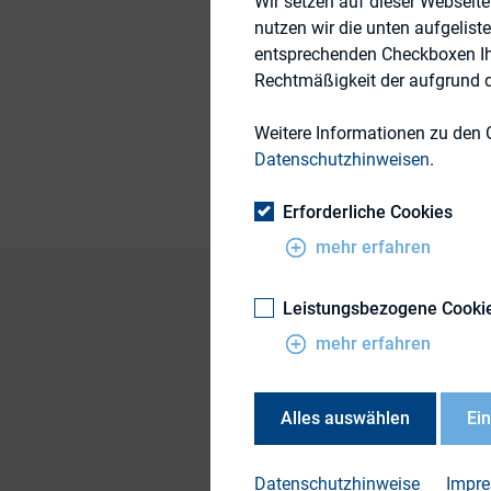
Wir setzen auf dieser Webseit
nutzen wir die unten aufgelist
6. Juni 2011
entsprechenden Checkboxen Ihre
Rechtmäßigkeit der aufgrund de
Weitere Informationen zu den 
Publikationsform
Datenschutzhinweisen
.
Erforderliche Cookies
mehr erfahren
Leistungsbezogene Cooki
mehr erfahren
Dr. Martin Steinbac
Mark Kahlenberg, H
Alles auswählen
Ei
Datenschutzhinweise
Impr