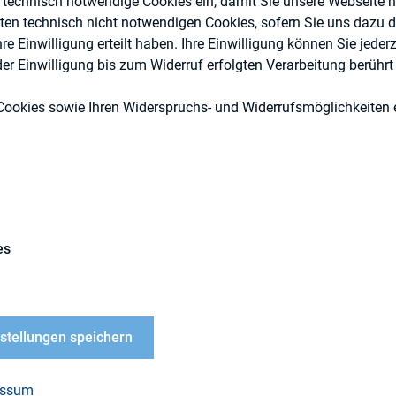
e technisch notwendige Cookies ein, damit Sie unsere Webseite 
eten technisch nicht notwendigen Cookies, sofern Sie uns dazu 
 Einwilligung erteilt haben. Ihre Einwilligung können Sie jederz
r Einwilligung bis zum Widerruf erfolgten Verarbeitung berührt 
Cookies sowie Ihren Widerspruchs- und Widerrufsmöglichkeiten e
DIRK-Publikationen
es
h
SBC Trinkaus & Burkhardt
nstellungen speichern
essum