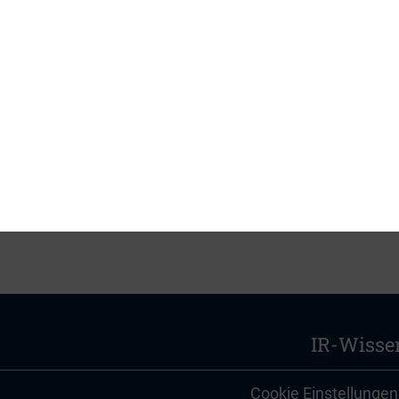
LOAD
7_-_5.3_darkpools
PDF, 670 kB
IR-Wisse
Cookie Einstellungen