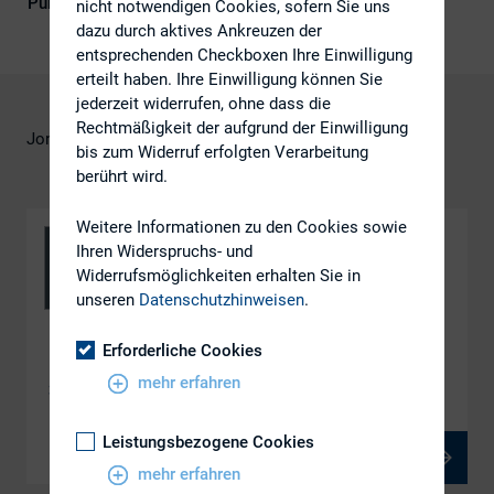
Publikationsform
DIRK-Publikationen
nicht notwendigen Cookies, sofern Sie uns
dazu durch aktives Ankreuzen der
entsprechenden Checkboxen Ihre Einwilligung
erteilt haben. Ihre Einwilligung können Sie
jederzeit widerrufen, ohne dass die
Rechtmäßigkeit der aufgrund der Einwilligung
Jonathan Cardy
bis zum Widerruf erfolgten Verarbeitung
berührt wird.
Weitere Informationen zu den Cookies sowie
Ihren Widerspruchs- und
Widerrufsmöglichkeiten erhalten Sie in
unseren
Datenschutzhinweisen
.
Erforderliche Cookies
DOWNLOAD
mehr erfahren
3-2_Cardy_RRDonnelley
Leistungsbezogene Cookies
PDF, 281 kB
mehr erfahren