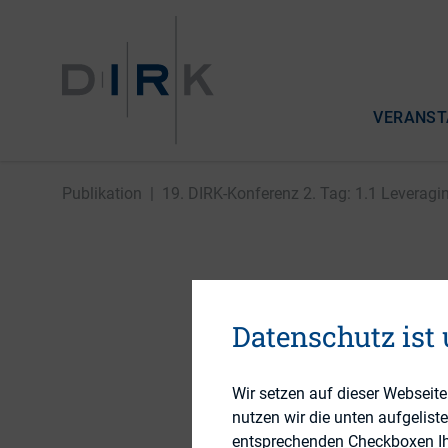
VERANST
Publikation
|
19. DIRK-Konferenz 2. Tag: 1.1 Leveragin
19. DIRK-
Datenschutz ist
Data and
effective
Wir setzen auf dieser Webseit
nutzen wir die unten aufgelist
entsprechenden Checkboxen Ihre