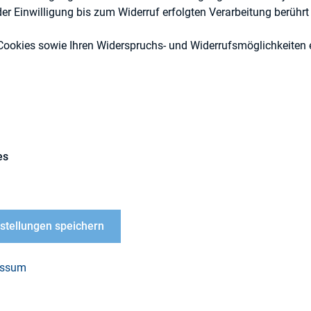
r Einwilligung bis zum Widerruf erfolgten Verarbeitung berührt 
Cookies sowie Ihren Widerspruchs- und Widerrufsmöglichkeiten e
DIRK-Publikationen
es
nstellungen speichern
LOAD
23_Nasdaq_1-1
essum
PDF, 2 MB