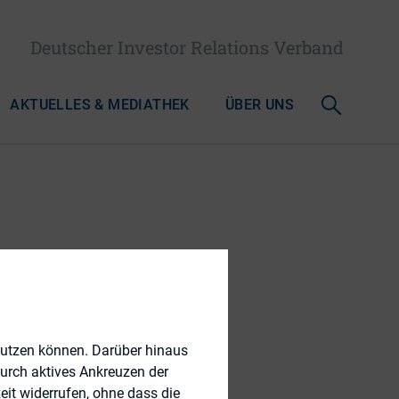
Deutscher Investor Relations Verband
AKTUELLES & MEDIATHEK
ÜBER UNS
veraging
n
nutzen können. Darüber hinaus
durch aktives Ankreuzen der
eit widerrufen, ohne dass die