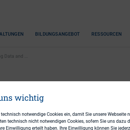
ALTUNGEN
BILDUNGSANGEBOT
RESSOURCEN
g Data and ...
Konferenz 2. Tag: 1.1 Le
 uns wichtig
 Technology to define a
 investory strategy
e technisch notwendige Cookies ein, damit Sie unsere Webseite 
eten technisch nicht notwendigen Cookies, sofern Sie uns dazu 
 Einwilligung erteilt haben. Ihre Einwilligung können Sie jederz