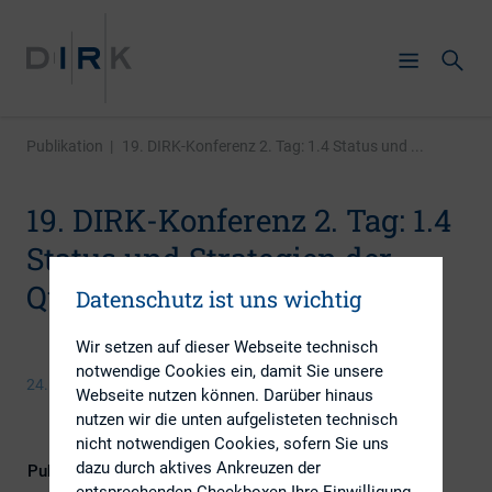
Publikation
|
19. DIRK-Konferenz 2. Tag: 1.4 Status und ...
19. DIRK-Konferenz 2. Tag: 1.4
Status und Strategien der
Quartalsberichterstattung
Datenschutz ist uns wichtig
Wir setzen auf dieser Webseite technisch
notwendige Cookies ein, damit Sie unsere
24. Mai 2016
Webseite nutzen können. Darüber hinaus
nutzen wir die unten aufgelisteten technisch
nicht notwendigen Cookies, sofern Sie uns
dazu durch aktives Ankreuzen der
Publikationsform
DIRK-Publikationen
entsprechenden Checkboxen Ihre Einwilligung