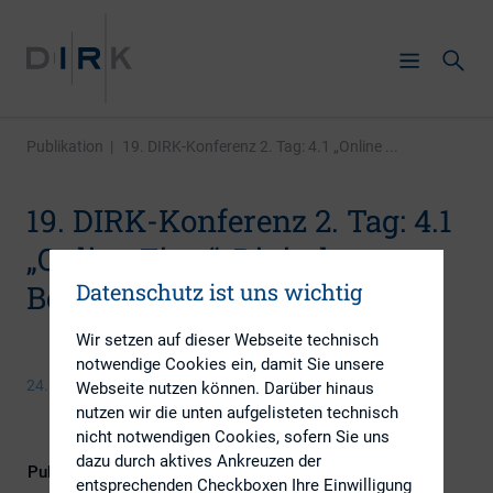
Publikation
|
19. DIRK-Konferenz 2. Tag: 4.1 „Online ...
19. DIRK-Konferenz 2. Tag: 4.1
„Online First“: Digitale
Datenschutz ist uns wichtig
Berichterstattung
Wir setzen auf dieser Webseite technisch
notwendige Cookies ein, damit Sie unsere
24. Mai 2016
Webseite nutzen können. Darüber hinaus
nutzen wir die unten aufgelisteten technisch
nicht notwendigen Cookies, sofern Sie uns
dazu durch aktives Ankreuzen der
Publikationsform
DIRK-Publikationen
entsprechenden Checkboxen Ihre Einwilligung