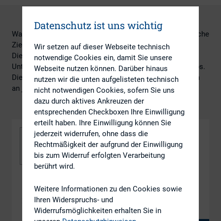
Datenschutz ist uns wichtig
Was ist eigentlich Investor Relations? Was sind wesentliche
Ziele der IR-Tätigkeit, was die wesentliche Instrumente.
Wir setzen auf dieser Webseite technisch
Dies und ein Überblick über die Grundzüge der
notwendige Cookies ein, damit Sie unsere
Unternehmensbewertung sind die Themen des Workshops.
Webseite nutzen können. Darüber hinaus
Die Vorträge der beiden Referenten richten sich vor allem
nutzen wir die unten aufgelisteten technisch
an junge IR-Kolleginnen und -Kollegen.
nicht notwendigen Cookies, sofern Sie uns
dazu durch aktives Ankreuzen der
entsprechenden Checkboxen Ihre Einwilligung
erteilt haben. Ihre Einwilligung können Sie
jederzeit widerrufen, ohne dass die
Rechtmäßigkeit der aufgrund der Einwilligung
bis zum Widerruf erfolgten Verarbeitung
berührt wird.
DOWNLOAD
Weitere Informationen zu den Cookies sowie
Ihren Widerspruchs- und
170612_IR-Basics_Streuer_Grundlagen_IR
Widerrufsmöglichkeiten erhalten Sie in