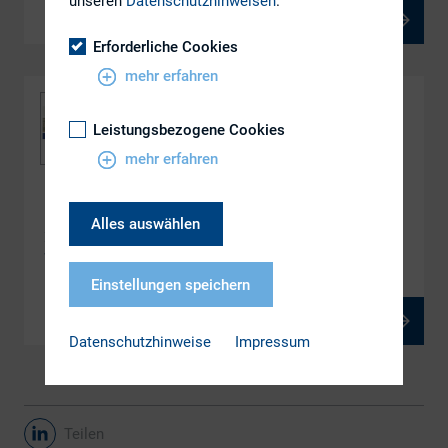
unseren
Datenschutzhinweisen
.
PDF, 1 MB
Erforderliche Cookies
mehr erfahren
Leistungsbezogene Cookies
mehr erfahren
DOWNLOAD
Alles auswählen
170612_Schlienkamp_IRBasics Grundlagen
Unternehemnsbewertung
Einstellungen speichern
PDF, 7 MB
Datenschutzhinweise
Impressum
Teilen