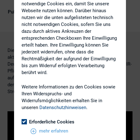
notwendige Cookies ein, damit Sie unsere
Webseite nutzen können. Darüber hinaus
Publikationsform
DIRK-Publikationen
nutzen wir die unten aufgelisteten technisch
nicht notwendigen Cookies, sofern Sie uns
dazu durch aktives Ankreuzen der
entsprechenden Checkboxen Ihre Einwilligung
erteilt haben. Ihre Einwilligung können Sie
Die Präsentation von Dr. Martin Steinbach gibt einen
jederzeit widerrufen, ohne dass die
aktuellen Einblick in die Praxis der IR-Budgetplanung in
Rechtmäßigkeit der aufgrund der Einwilligung
Deutschland, der Schweiz und Österreich. Es werden das IR-
bis zum Widerruf erfolgten Verarbeitung
Pflichtenheft und die Kür in der Finanzkommunikation
berührt wird.
aufgezeigt und anschließend die Ergebnisse der Umfrage
der IR-Verantwortlichen aus 2017 zu Umfang, Höhe und
Weitere Informationen zu den Cookies sowie
Struktur des IR-Budgets diskutiert.
Ihren Widerspruchs- und
Widerrufsmöglichkeiten erhalten Sie in
unseren
Datenschutzhinweisen
.
Erforderliche Cookies
mehr erfahren