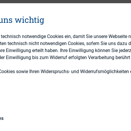
 uns wichtig
Kapitalmarktrecht
e technisch notwendige Cookies ein, damit Sie unsere Webseite 
eten technisch nicht notwendigen Cookies, sofern Sie uns dazu 
DIRK-Publikationen
 Einwilligung erteilt haben. Ihre Einwilligung können Sie jederz
r Einwilligung bis zum Widerruf erfolgten Verarbeitung berührt 
Cookies sowie Ihren Widerspruchs- und Widerrufsmöglichkeiten e
dra Heitmann, Ashurst LLP
elsmann SE & Co KGaA
es
delte die praktischen Folgen der Anfang 2018 in K