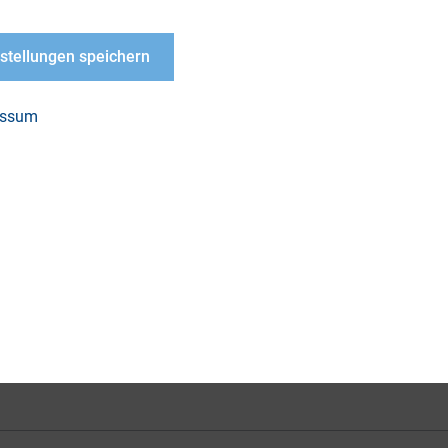
 Neben rechtlichen Aspekten standen potentielle
en bei Emittenten von Schuldtiteln und Implikatio
nstellungen speichern
ttelpunkt eines offenen Dialogs.
essum
LOAD
rnehmensinanzierung-
PRIIP_Zukuenftig-am-
anleger-vorbei
PDF, 637 kB