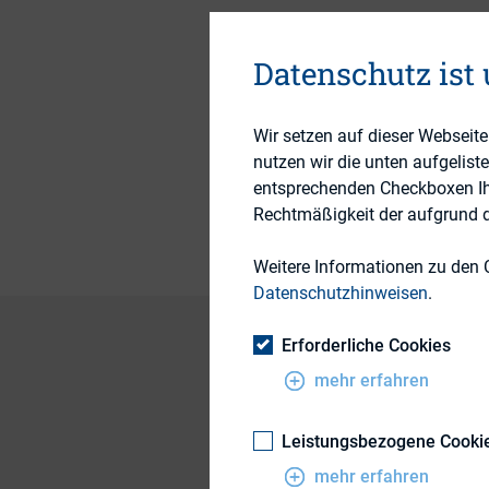
5. Juni 2018
Datenschutz ist
Themengebiet
Wir setzen auf dieser Webseit
nutzen wir die unten aufgelist
Publikationsform
entsprechenden Checkboxen Ihre
Rechtmäßigkeit der aufgrund de
Weitere Informationen zu den 
Datenschutzhinweisen
.
Erforderliche Cookies
mehr erfahren
Referenten: Alexan
Henrik Pahls, Bert
Leistungsbezogene Cooki
Der Workshop behan
mehr erfahren