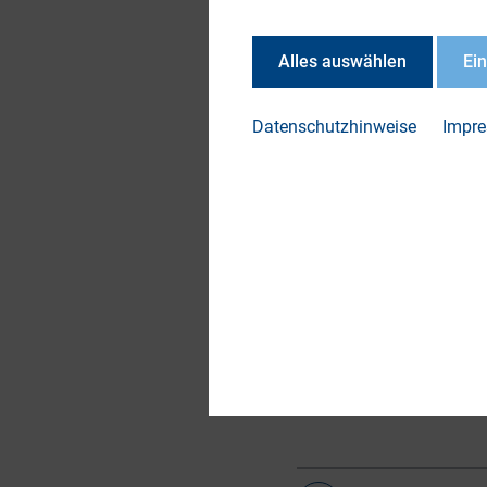
PRIIPs-Verordnung.
Verhaltensänderung
Alles auswählen
Ei
Retailanleger im Mi
Datenschutzhinweise
Impr
DOWN
4-1-
Unte
post-
Klein