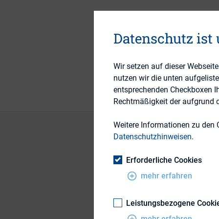
4. Juni 2019
Datenschutz ist
Publikationsform
Wir setzen auf dieser Webseit
nutzen wir die unten aufgelist
entsprechenden Checkboxen Ihre
Rechtmäßigkeit der aufgrund de
Weitere Informationen zu den 
Datenschutzhinweisen
.
Tobias Erfurth, Viz
Erforderliche Cookies
mehr erfahren
Leistungsbezogene Cooki
mehr erfahren