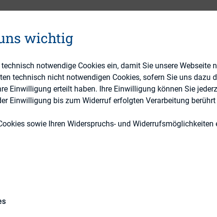
 uns wichtig
DIRK-Publikationen
e technisch notwendige Cookies ein, damit Sie unsere Webseite 
eten technisch nicht notwendigen Cookies, sofern Sie uns dazu 
 Einwilligung erteilt haben. Ihre Einwilligung können Sie jederz
r Einwilligung bis zum Widerruf erfolgten Verarbeitung berührt 
Cookies sowie Ihren Widerspruchs- und Widerrufsmöglichkeiten e
epräsident des DIRK, eröffnet den 2. Konferenztag.
es