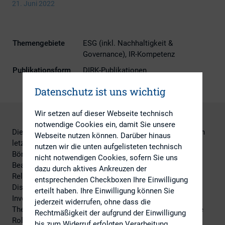
21. Juni 2022
Themengebiete
ESG (inkl. Nachhaltigkeit &
Governance), IR-Kompetenz
Publikationsform
DIRK-Publikationen
Datenschutz ist uns wichtig
Wir setzen auf dieser Webseite technisch
notwendige Cookies ein, damit Sie unsere
Die Bedeutung der Einhaltung von ESG Kriterien hat in den
Webseite nutzen können. Darüber hinaus
letzten Jahren immens an Bedeutung gewonnen.
nutzen wir die unten aufgelisteten technisch
Börsennotierte Unternehmen müssen dem immer mehr
nicht notwendigen Cookies, sofern Sie uns
Beachtung schenken und auch ihre eigene Investor
dazu durch aktives Ankreuzen der
Relations ESG Strategie daraufhin ausrichten. Die
entsprechenden Checkboxen Ihre Einwilligung
Diskussion des Panels wird sich darauf richten wie
erteilt haben. Ihre Einwilligung können Sie
Investoren aus den unterschiedlichen Ländern auf dieses
jederzeit widerrufen, ohne dass die
Thema schauen. Spielen in den USA andere Kriterien eine
Rechtmäßigkeit der aufgrund der Einwilligung
Rolle als in Europa? Ist der Fokus der Investoren in
bis zum Widerruf erfolgten Verarbeitung