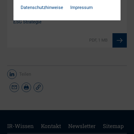
1.1 ESG International – Welche Anforderungen
Datenschutzhinweise
Impressum
stellen Investoren aus unterschiedlichen Ländern
an ESG und was bedeutet dies für Ihre eigene IR
ESG Strategie
PDF, 1 MB
Teilen
IR-Wissen
Kontakt
Newsletter
Sitemap