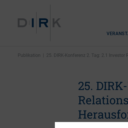
VERANST
Publikation
|
25. DIRK-Konferenz 2. Tag: 2.1 Investor R
25. DIRK-
Relation
Herausfo