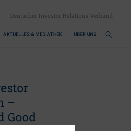
Deutscher Investor Relations Verband
AKTUELLES & MEDIATHEK
ÜBER UNS
vestor
n –
d Good