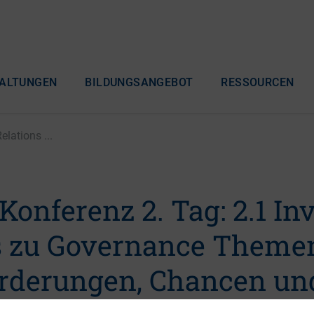
ALTUNGEN
BILDUNGSANGEBOT
RESSOURCEN
elations ...
Konferenz 2. Tag: 2.1 In
s zu Governance Theme
rderungen, Chancen un