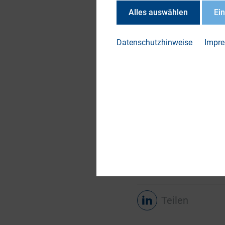
Alles auswählen
Ei
(Deutsche Bank) im
stellten Lösungsans
Datenschutzhinweise
Impr
DOWN
2.1 I
Gove
Teilen