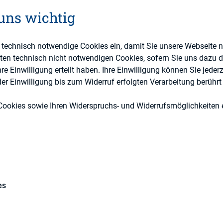
 uns wichtig
e technisch notwendige Cookies ein, damit Sie unsere Webseite 
eten technisch nicht notwendigen Cookies, sofern Sie uns dazu 
 Einwilligung erteilt haben. Ihre Einwilligung können Sie jederz
r Einwilligung bis zum Widerruf erfolgten Verarbeitung berührt 
ESG (inkl. Nachhaltigkeit & Governance), IR
Cookies sowie Ihren Widerspruchs- und Widerrufsmöglichkeiten e
DIRK-Publikationen
es
dvisor und weitere Stakeholder haben oft untersch
rkshop skizzierten Magdalena Loewenberg und Si