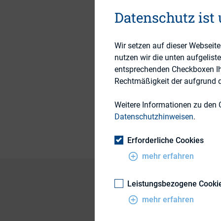
Practice
Datenschutz ist
21. Juni 2022
Wir setzen auf dieser Webseit
nutzen wir die unten aufgelist
entsprechenden Checkboxen Ihre
Rechtmäßigkeit der aufgrund de
Themengebiete
Weitere Informationen zu den 
Publikationsform
Datenschutzhinweisen
.
Erforderliche Cookies
mehr erfahren
Leistungsbezogene Cooki
mehr erfahren
Investoren, Proxy A
Erwartungen. Im Wo