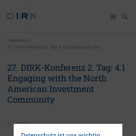
Publikation
|
27. DIRK-Konferenz 2. Tag: 4.1 Engaging with the ...
27. DIRK-Konferenz 2. Tag: 4.1
Engaging with the North
American Investment
Community
2. Juli 2024
Datenschutz ist uns wichtig