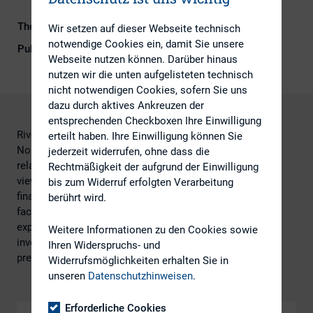
Themengebiete
Investoren, IR-Kompetenz
Wir setzen auf dieser Webseite technisch
notwendige Cookies ein, damit Sie unsere
Publikationsform
DIRK-Publikationen
Webseite nutzen können. Darüber hinaus
nutzen wir die unten aufgelisteten technisch
nicht notwendigen Cookies, sofern Sie uns
dazu durch aktives Ankreuzen der
entsprechenden Checkboxen Ihre Einwilligung
Rivel’s session has delved into the wants and needs of
erteilt haben. Ihre Einwilligung können Sie
North American investment professionals today:
jederzeit widerrufen, ohne dass die
relative bullish or bearish
Rechtmäßigkeit der aufgrund der Einwilligung
views on the economy and investment risks
bis zum Widerruf erfolgten Verarbeitung
financial metrics and intangible
berührt wird.
factors driving their investment decisions
expectations regarding proactive
Weitere Informationen zu den Cookies sowie
investor outreach and management engagement
Ihren Widerspruchs- und
preferences for guidance and transparency.
Widerrufsmöglichkeiten erhalten Sie in
unseren
Datenschutzhinweisen
.
Erforderliche Cookies