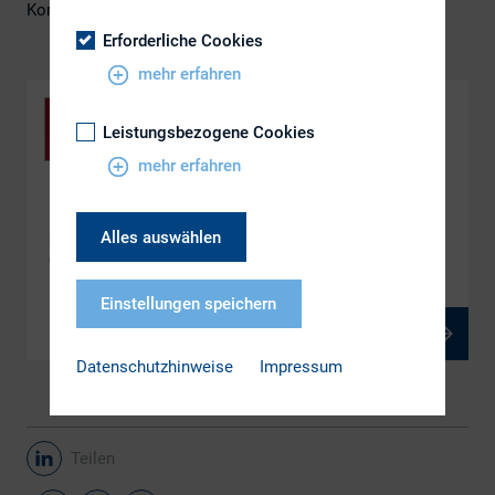
Konferenz ein.
Erforderliche Cookies
mehr erfahren
Leistungsbezogene Cookies
mehr erfahren
DOWNLOAD
Alles auswählen
6.1 Aktien- und Kapitalmarktrecht zwischen
Transformation und Resilienz
Einstellungen speichern
PDF, 689 kB
Datenschutzhinweise
Impressum
Teilen