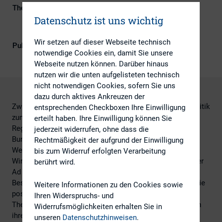
Themengebiete
ESG (inkl. Nachhaltigkeit &
Datenschutz ist uns wichtig
Governance), Investoren, IR-
Kompetenz, Kapitalmarktrecht
Wir setzen auf dieser Webseite technisch
Publikationsform
DIRK-Publikationen
notwendige Cookies ein, damit Sie unsere
Webseite nutzen können. Darüber hinaus
nutzen wir die unten aufgelisteten technisch
nicht notwendigen Cookies, sofern Sie uns
dazu durch aktives Ankreuzen der
Zwischen geopolitischen Konflikten schreibt sich die Politik
entsprechenden Checkboxen Ihre Einwilligung
zunehmend die Verringerung von Komplexität bei der
erteilt haben. Ihre Einwilligung können Sie
Regulierung auf die Fahnen. Was kündigt die neue
jederzeit widerrufen, ohne dass die
Bundesregierung für börsennotierte Gesellschaften an?
Rechtmäßigkeit der aufgrund der Einwilligung
Welche Signale kommen aus Brüssel?
bis zum Widerruf erfolgten Verarbeitung
Wird es mit der Insiderliste viel einfacher und auch mit der
berührt wird.
Ad hoc-Pflicht? Keine Angst mehr vor
Beschlussanfechtungen nach der Hauptversammlung? Wie
Weitere Informationen zu den Cookies sowie
positioniert sich die BaFin künftig? Diese und weitere
Ihren Widerspruchs- und
Themen ordnete Dr. Katharina Stüber (Baker McKenzie) in
Widerrufsmöglichkeiten erhalten Sie in
ihrem Vortrag am 24. Juni 2025 im Rahmen der 28. DIRK-
unseren
Datenschutzhinweisen
.