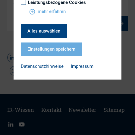
Leistungsbezogene Cookies
1.1 Grundlagen Investor Relations
mehr erfahren
PDF, 3 MB
Alles auswählen
Einstellungen speichern
Teilen
Datenschutzhinweise
Impressum
IR-Wissen
Kontakt
Newsletter
Sitemap