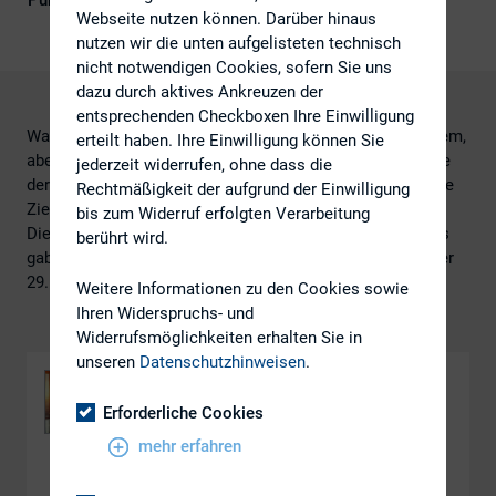
Publikationsform
DIRK-Publikationen
Webseite nutzen können. Darüber hinaus
nutzen wir die unten aufgelisteten technisch
nicht notwendigen Cookies, sofern Sie uns
dazu durch aktives Ankreuzen der
entsprechenden Checkboxen Ihre Einwilligung
Was ist eigentlich Investor Relations? Warum ist (vor allem,
erteilt haben. Ihre Einwilligung können Sie
aber nicht nur) für börsennotierte Unternehmen die Pflege
jederzeit widerrufen, ohne dass die
der Investorenbeziehungen wichtig? Was sind wesentliche
Rechtmäßigkeit der aufgrund der Einwilligung
Ziele der IR-Tätigkeit, was die wesentlichen Instrumente?
bis zum Widerruf erfolgten Verarbeitung
Diese Einführung in die Grundlagen der Investor Relations
berührt wird.
gab Prof. Dr. Olaf Streuer am 29. Juni 2025 im Rahmen der
29. DIRK-Konferenz.
Weitere Informationen zu den Cookies sowie
Ihren Widerspruchs- und
Widerrufsmöglichkeiten erhalten Sie in
unseren
Datenschutzhinweisen
.
Erforderliche Cookies
mehr erfahren
DOWNLOAD