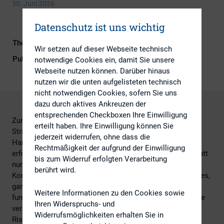
30. Juni 2026
Datenschutz ist uns wichtig
Themengebiete
Investoren, IR-Kompetenz
Wir setzen auf dieser Webseite technisch
Publikationsform
DIRK-Publikationen
notwendige Cookies ein, damit Sie unsere
Webseite nutzen können. Darüber hinaus
nutzen wir die unten aufgelisteten technisch
nicht notwendigen Cookies, sofern Sie uns
dazu durch aktives Ankreuzen der
entsprechenden Checkboxen Ihre Einwilligung
Zunehmender Aktivismus, aggressive Hedgefonds
erteilt haben. Ihre Einwilligung können Sie
Strategien und volatile Kapitalmärkte erhöhen den
jederzeit widerrufen, ohne dass die
Handlungsdruck auf Emittenten erheblich. Wer heute
Rechtmäßigkeit der aufgrund der Einwilligung
erfolgreich sein will, muss Entwicklungen antizipieren statt
bis zum Widerruf erfolgten Verarbeitung
nur zu reagieren. Der Workshop im Rahmen der 29. DIRK-
berührt wird.
Konferenz am 30. Juni 2026 zeigte, wie ein kontinuierliches,
ganzjähriges Investor Engagement – kombiniert mit
Weitere Informationen zu den Cookies sowie
fundierter Investor Intelligence – Unternehmen in die Lage
Ihren Widerspruchs- und
versetzt, Aktionärsdynamiken frühzeitig zu erkennen,
Widerrufsmöglichkeiten erhalten Sie in
Risiken proaktiv zu steuern und eine belastbare,