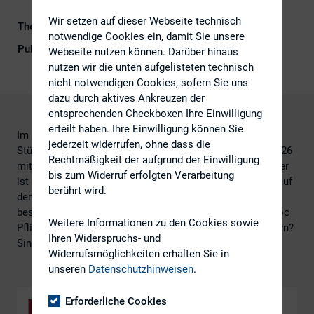
Wir setzen auf dieser Webseite technisch
Themengebiete
IR-Kompetenz, Kapitalmarktrecht
notwendige Cookies ein, damit Sie unsere
Publikationsform
DIRK-Publikationen
Webseite nutzen können. Darüber hinaus
nutzen wir die unten aufgelisteten technisch
nicht notwendigen Cookies, sofern Sie uns
dazu durch aktives Ankreuzen der
entsprechenden Checkboxen Ihre Einwilligung
erteilt haben. Ihre Einwilligung können Sie
Im Rahmen der 29. DIRK-Konferenz checkte Dr. Katharina
jederzeit widerrufen, ohne dass die
Stüber (Baker McKenzie) in ihrem Vortrag am 30. Juni 2026
Rechtmäßigkeit der aufgrund der Einwilligung
mit den Teilnehmern die Neuzugänge der WM-Startelf. Wer
bis zum Widerruf erfolgten Verarbeitung
ist in der Verteidigung neu dabei? Wer wird nach Jahren auf
berührt wird.
der Ersatzbank eingewechselt? Was ist in nächster Zeit
besonders wichtig für IR? Was gibt es Neues in der Ad-hoc
Weitere Informationen zu den Cookies sowie
Pflicht? Was gibt es Neues von den BaFin-Offensivspielern?
Ihren Widerspruchs- und
Sind wir im Mittelfeld gut aufgestellt?
Widerrufsmöglichkeiten erhalten Sie in
unseren
Datenschutzhinweisen
.
Erforderliche Cookies