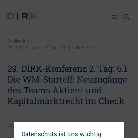
Publikation
|
29. DIRK-Konferenz 2. Tag: 6.1 Die WM-Startelf: ...
29. DIRK-Konferenz 2. Tag: 6.1
Die WM-Startelf: Neuzugänge
des Teams Aktien- und
Kapitalmarktrecht im Check
30. Juni 2026
Datenschutz ist uns wichtig