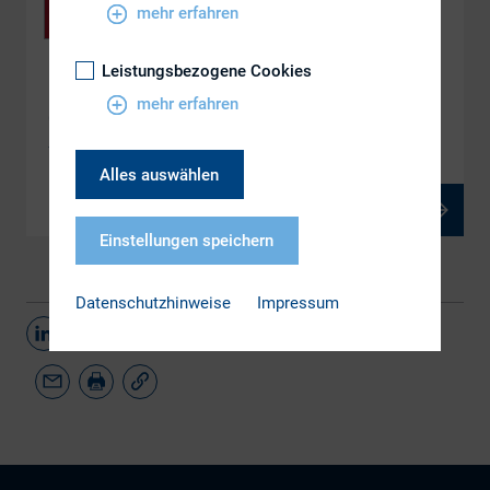
mehr erfahren
Leistungsbezogene Cookies
DOWNLOAD
mehr erfahren
6.1 Die WM-Startelf: Neuzugänge des Teams
Aktien- und Kapitalmarktrecht im Check
Alles auswählen
PDF, 2 MB
Einstellungen speichern
Datenschutzhinweise
Impressum
Teilen