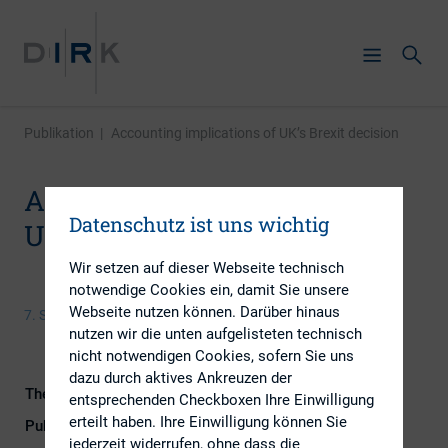
Publikation
|
Accounting implications of UK’s Brexit decision
Accounting implications of
Datenschutz ist uns wichtig
UK’s Brexit decision
Wir setzen auf dieser Webseite technisch
notwendige Cookies ein, damit Sie unsere
Webseite nutzen können. Darüber hinaus
7. September 2016
nutzen wir die unten aufgelisteten technisch
nicht notwendigen Cookies, sofern Sie uns
dazu durch aktives Ankreuzen der
Themengebiete
Berichterstattung, IR-Kompetenz
entsprechenden Checkboxen Ihre Einwilligung
erteilt haben. Ihre Einwilligung können Sie
Publikationsform
Externe Publikationen
jederzeit widerrufen, ohne dass die