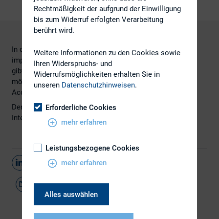
Rechtmäßigkeit der aufgrund der Einwilligung
bis zum Widerruf erfolgten Verarbeitung
berührt wird.
In der Juli-Ausgabe des Newsletter "In depth: Accounting
Weitere Informationen zu den Cookies sowie
implications of UK’s Brexit decision"
Ihren Widerspruchs- und
gibt PricewaterhouseCoopers einen Überblick über
Widerrufsmöglichkeiten erhalten Sie in
mögliche Auswirkungen der Brexit-Entscheidung auf das
unseren
Datenschutzhinweisen
.
Accounting.
Den Newsletter finden Sie
hier
auf der
Erforderliche Cookies
Internetseite von
PricewaterhouseCoopers
.
mehr erfahren
Leistungsbezogene Cookies
Teilen
mehr erfahren
Alles auswählen