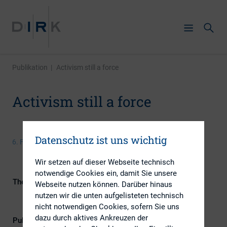
Publikation
|
Activism still a force
Activism still a force
Datenschutz ist uns wichtig
6. Februar 2020
Wir setzen auf dieser Webseite technisch
notwendige Cookies ein, damit Sie unsere
Themengebiete
ESG (inkl. Nachhaltigkeit &
Webseite nutzen können. Darüber hinaus
Governance), Investoren, IR-
nutzen wir die unten aufgelisteten technisch
Kompetenz
nicht notwendigen Cookies, sofern Sie uns
dazu durch aktives Ankreuzen der
Publikationsform
Externe Publikationen