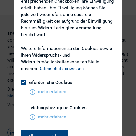
entsprechenden Checkboxen Ihre Einwilligung
erteilt haben. Ihre Einwilligung können Sie
jederzeit widerrufen, ohne dass die
Rechtmäßigkeit der aufgrund der Einwilligung
bis zum Widerruf erfolgten Verarbeitung
The Financial Times reported that whilst the number of
berührt wird.
companies targeted by activists had fallen since 2018, last
year was in fact the biggest on record for campaigns by
Weitere Informationen zu den Cookies sowie
new activist investors, as asset managers grew increasingly
Ihren Widerspruchs- und
willing to take public stands against company management
Widerrufsmöglichkeiten erhalten Sie in
and hedge funds upped their efforts to boost returns. This
unseren
Datenschutzhinweisen
.
month’s edition takes a closer look and examines to what
extent activism is still a force.
Erforderliche Cookies
Die Ergebnisse der Studie von Rivel Research finden Sie
mehr erfahren
hier
.
Veröffentlicht auf
https://www.rivel.com/
Leistungsbezogene Cookies
mehr erfahren
Teilen