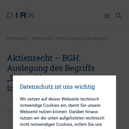
Publikation
|
Aktienrecht – BGH: Auslegung des Begriffs ...
Aktienrecht – BGH:
Auslegung des Begriffs
„Dritter“ in
Datenschutz ist uns wichtig
Innenhaftungsfällen
Wir setzen auf dieser Webseite technisch
notwendige Cookies ein, damit Sie unsere
4. Juli 2016
Webseite nutzen können. Darüber hinaus
nutzen wir die unten aufgelisteten technisch
nicht notwendigen Cookies, sofern Sie uns