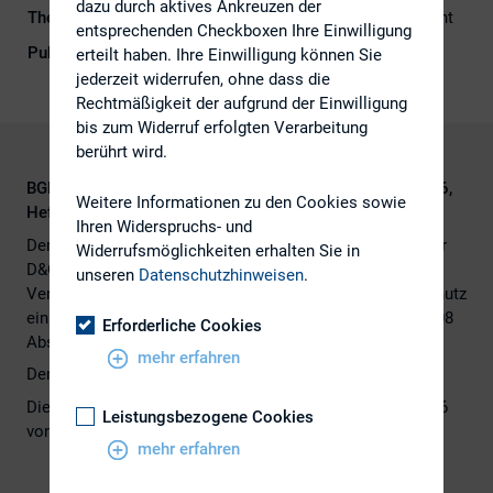
dazu durch aktives Ankreuzen der
Themengebiete
Berichterstattung, Kapitalmarktrecht
entsprechenden Checkboxen Ihre Einwilligung
Publikationsform
Externe Publikationen
erteilt haben. Ihre Einwilligung können Sie
jederzeit widerrufen, ohne dass die
Rechtmäßigkeit der aufgrund der Einwilligung
bis zum Widerruf erfolgten Verarbeitung
berührt wird.
BGH, Urteil vom 13.04.2016, Az. IV ZR 304/13, ZIP 2016,
Weitere Informationen zu den Cookies sowie
Heft 20, S. 976
Ihren Widerspruchs- und
Der BGH hat entschieden, dass in Innenhaftungsfällen der
Widerrufsmöglichkeiten erhalten Sie in
D&O-Versicherung auch der geschädigte
unseren
Datenschutzhinweisen
.
Versicherungsnehmer oder sein in den Versicherungsschutz
einbezogenes Tochterunternehmen als Dritter i. S. v. § 108
Erforderliche Cookies
Abs. 2 VVG gilt.
mehr erfahren
Den vollständigen Beitrag finden Sie
hier
.
Dieser Beitrag ist im Corporate Newsletter Mai/Juni 2016
Leistungsbezogene Cookies
von White&Case LLP erschienen.
mehr erfahren