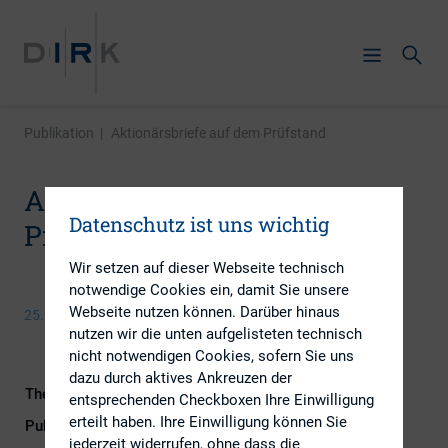
Publikation
|
Aktionärsbriefe auf dem Prüfstand
Aktionärsbriefe auf dem
Datenschutz ist uns wichtig
Prüfstand
Wir setzen auf dieser Webseite technisch
notwendige Cookies ein, damit Sie unsere
Webseite nutzen können. Darüber hinaus
25. September 2013
nutzen wir die unten aufgelisteten technisch
nicht notwendigen Cookies, sofern Sie uns
dazu durch aktives Ankreuzen der
Themengebiet
Berichterstattung
entsprechenden Checkboxen Ihre Einwilligung
erteilt haben. Ihre Einwilligung können Sie
Publikationsform
Externe Publikationen
jederzeit widerrufen, ohne dass die