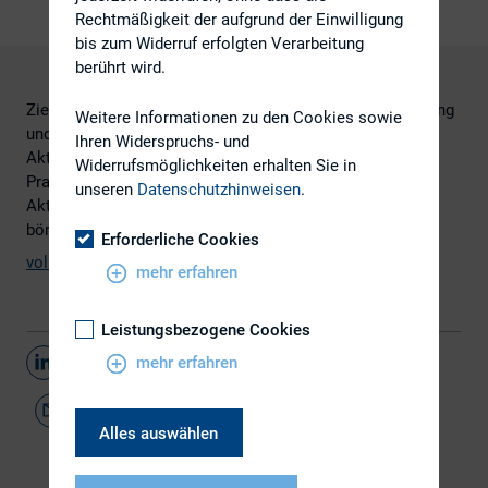
Rechtmäßigkeit der aufgrund der Einwilligung
bis zum Widerruf erfolgten Verarbeitung
berührt wird.
Ziel dieser Studie ist es, eine aktuelle Standortbestimmung
Weitere Informationen zu den Cookies sowie
und einen Überblick zur Berichterstattung bezüglich der
Ihren Widerspruchs- und
Aktionärsbriefe zu geben, aus der sich Trends und Best
Widerrufsmöglichkeiten erhalten Sie in
Practices ableiten lassen. Hierzu wurden die
unseren
Datenschutzhinweisen
.
Aktionärsbriefe von Schweizer und deutschen
börsenkotierten Unternehmen untersucht.
Erforderliche Cookies
vollständige Studie
mehr erfahren
Leistungsbezogene Cookies
Teilen
mehr erfahren
Alles auswählen