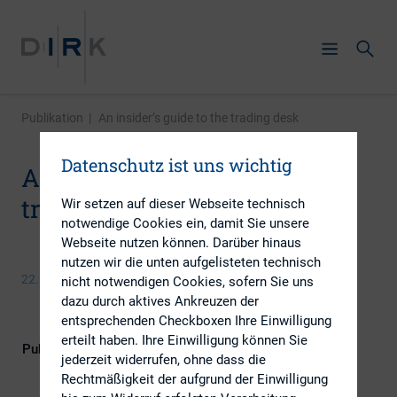
Publikation
|
An insider’s guide to the trading desk
Datenschutz ist uns wichtig
An insider’s guide to the
trading desk
Wir setzen auf dieser Webseite technisch
notwendige Cookies ein, damit Sie unsere
Webseite nutzen können. Darüber hinaus
nutzen wir die unten aufgelisteten technisch
22. Oktober 2014
nicht notwendigen Cookies, sofern Sie uns
dazu durch aktives Ankreuzen der
entsprechenden Checkboxen Ihre Einwilligung
erteilt haben. Ihre Einwilligung können Sie
Publikationsform
Externe Publikationen
jederzeit widerrufen, ohne dass die
Rechtmäßigkeit der aufgrund der Einwilligung