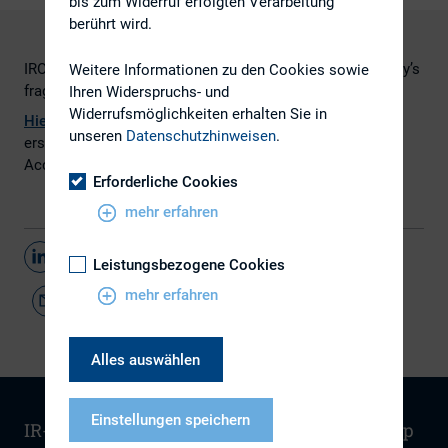
bis zum Widerruf erfolgten Verarbeitung
berührt wird.
IROs can leverage the trading desk to stay on top of today’s
Weitere Informationen zu den Cookies sowie
fragmenting markets​.
Ihren Widerspruchs- und
Widerrufsmöglichkeiten erhalten Sie in
Hier
geht es zum gesamten Artikel von Elizabeth Judd,
unseren
Datenschutzhinweisen
.
erschienen im IR Magazine Special Report 1: Corporate
Access
Erforderliche Cookies
mehr erfahren
Teilen
Leistungsbezogene Cookies
mehr erfahren
Alles auswählen
Einstellungen speichern
IR-Wissen
Kontakt
Newsletter
Sitemap