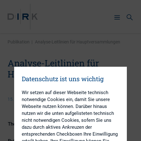
Publikation
|
Analyse-Leitlinien für Hauptversammlungen
Analyse-Leitlinien für
Hauptversammlungen
Datenschutz ist uns wichtig
Wir setzen auf dieser Webseite technisch
notwendige Cookies ein, damit Sie unsere
15. April 2016
Webseite nutzen können. Darüber hinaus
nutzen wir die unten aufgelisteten technisch
nicht notwendigen Cookies, sofern Sie uns
Themengebiet
ESG (inkl. Nachhaltigkeit &
dazu durch aktives Ankreuzen der
Governance)
entsprechenden Checkboxen Ihre Einwilligung
erteilt haben. Ihre Einwilligung können Sie