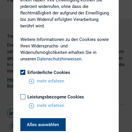
Publikationsform
Externe Publikationen
jederzeit widerrufen, ohne dass die
Rechtmäßigkeit der aufgrund der Einwilligung
bis zum Widerruf erfolgten Verarbeitung
berührt wird.
Treuhänder der Anleger
Weitere Informationen zu den Cookies sowie
Die BVI-Mitglieder halten in ihren Fonds die Aktien
Ihren Widerspruchs- und
zahlreicher Unternehmen. Sie handeln in ihrem Engagement
Widerrufsmöglichkeiten erhalten Sie in
gegenüber diesen Unternehmen als Treuhänder der Anleger.
unseren
Datenschutzhinweisen
.
In den Hauptversammlungen vertreten die BVI-Mitglieder die
Interessen der Anleger und stimmen entsprechend ab.
Erforderliche Cookies
Hier
finden Sie den vollständigen Artikel des BVI
mehr erfahren
Bundesverband Investment und Asset Management.
Leistungsbezogene Cookies
mehr erfahren
Teilen
Alles auswählen