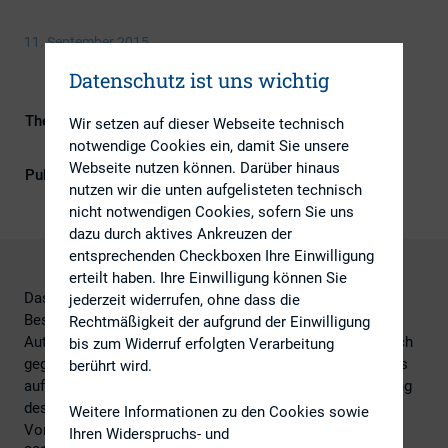
11. September 2015
Datenschutz ist uns wichtig
Themengebiete
ESG (inkl. Nachhaltigkeit &
Wir setzen auf dieser Webseite technisch
Governance), Kapitalmarktrecht
notwendige Cookies ein, damit Sie unsere
Webseite nutzen können. Darüber hinaus
Publikationsform
Externe Publikationen
nutzen wir die unten aufgelisteten technisch
nicht notwendigen Cookies, sofern Sie uns
dazu durch aktives Ankreuzen der
entsprechenden Checkboxen Ihre Einwilligung
erteilt haben. Ihre Einwilligung können Sie
Das OLG Stuttgart hat die Anfechtungsklage gegen
jederzeit widerrufen, ohne dass die
Beschlüsse der Hauptversammlung 2013 der Porsche
Rechtmäßigkeit der aufgrund der Einwilligung
Automobil Holding SE abgewiesen. Die Klägerin hatte sich
bis zum Widerruf erfolgten Verarbeitung
gegen Beschlüsse betreffend die Ablehnung ihres Antrags
berührt wird.
auf Abwahl des Hauptversammlungsleiters, die Entlastung
des
Weitere Informationen zu den Cookies sowie
Vorstands und des Aufsichtsrats für das Geschäftsjahr
Ihren Widerspruchs- und