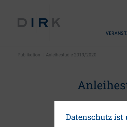
VERANST
Publikation
|
Anleihestudie 2019/2020
Anleihes
22. Januar 2020
Datenschutz ist