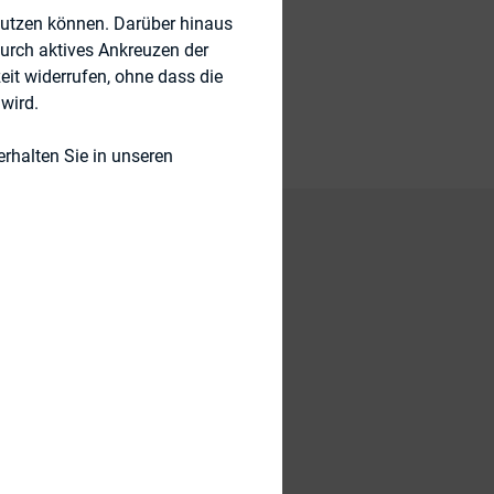
nutzen können. Darüber hinaus
durch aktives Ankreuzen der
eit widerrufen, ohne dass die
wird.
rhalten Sie in unseren
rtes Volumen steigt
r IR.on AG im Jahr