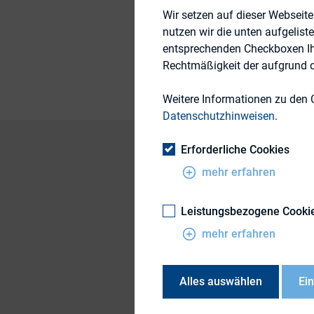
Wir setzen auf dieser Webseit
Themengebiet
nutzen wir die unten aufgelist
Publikationsform
entsprechenden Checkboxen Ihre
Rechtmäßigkeit der aufgrund de
Weitere Informationen zu den 
Datenschutzhinweisen
.
Erforderliche Cookies
mehr erfahren
Positive Entwicklu
um 19 % auf 1,36 M
Leistungsbezogene Cooki
Der deutsche Markt 
mehr erfahren
2019 deutlich positi
Alles auswählen
Ei
· Emissionszahl ste
· Immobiliensektor