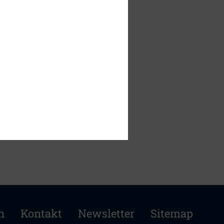
nen für 2020
AG
hier
erhältlich.
n
Kontakt
Newsletter
Sitemap