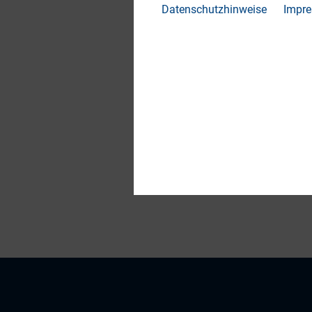
Datenschutzhinweise
Impr
· Sinkende Ausfallq
· Ausblick: Emissi
Eine Zusammenfassu
Teilen