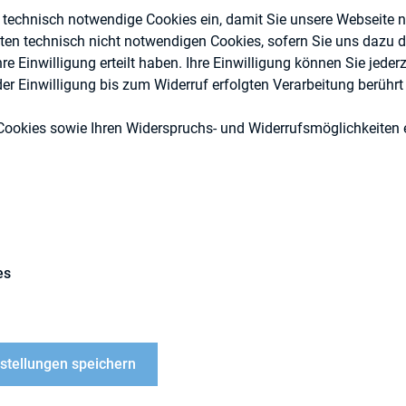
e technisch notwendige Cookies ein, damit Sie unsere Webseite 
Investoren
eten technisch nicht notwendigen Cookies, sofern Sie uns dazu 
Externe Publikationen
 Einwilligung erteilt haben. Ihre Einwilligung können Sie jederz
r Einwilligung bis zum Widerruf erfolgten Verarbeitung berührt 
Cookies sowie Ihren Widerspruchs- und Widerrufsmöglichkeiten e
ng des KMU-Anleihemarkts in Deutschland: Platzie
rd. Euro
es
für KMU-Anleihen hat sich auch laut der Studie de
v entwickelt.
nstellungen speichern
igt das dritte Jahr in Folge (40 Emissionen, +14 %)
 weiterhin dominierend