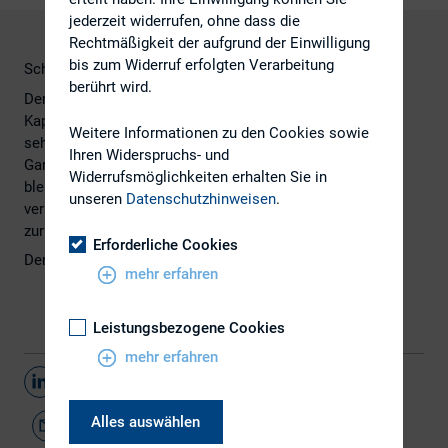
jederzeit widerrufen, ohne dass die
Rechtmäßigkeit der aufgrund der Einwilligung
bis zum Widerruf erfolgten Verarbeitung
Schwerpunkt Pfandbriefe und Covered Bonds
berührt wird.
Der deutsche Pfandbrief ist ein hochwertiges
Kapitalmarktinstrument. das nur
Weitere Informationen zu den Cookies sowie
sehr geringe Risikoaufschläge aufweist. Da es keine
Ihren Widerspruchs- und
Garantie gibt. dass es so
Widerrufsmöglichkeiten erhalten Sie in
bleibt. ist es wichtig. interessierten Investoren ein
unseren
Datenschutzhinweisen
.
verbessertes Informationsangebot
zur Verfügung zu stellen.
Erforderliche Cookies
Den vollständigen Artikel finden Sie
hier
.
mehr erfahren
Leistungsbezogene Cookies
mehr erfahren
Teilen
Alles auswählen