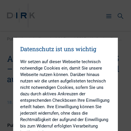
Publikation
|
Audience Insight Report 2015 – Understanding ...
Datenschutz ist uns wichtig
Audience Insight Report 2015
Wir setzen auf dieser Webseite technisch
– Understanding your digital
notwendige Cookies ein, damit Sie unsere
Webseite nutzen können. Darüber hinaus
audience
nutzen wir die unten aufgelisteten technisch
nicht notwendigen Cookies, sofern Sie uns
dazu durch aktives Ankreuzen der
entsprechenden Checkboxen Ihre Einwilligung
18. Juni 2015
erteilt haben. Ihre Einwilligung können Sie
jederzeit widerrufen, ohne dass die
Rechtmäßigkeit der aufgrund der Einwilligung
Publikationsform
Externe Publikationen
bis zum Widerruf erfolgten Verarbeitung