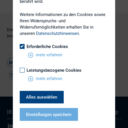
berührt wird.
Weitere Informationen zu den Cookies sowie
Ihren Widerspruchs- und
Widerrufsmöglichkeiten erhalten Sie in
Die Zusammenfassung des Reports von
unseren
Datenschutzhinweisen
.
Investis, erschienen bei der IR Society, finden Sie
hier.
Erforderliche Cookies
mehr erfahren
Teilen
Leistungsbezogene Cookies
mehr erfahren
Alles auswählen
IR-Wissen
Kontakt
Newsletter
Sitemap
Einstellungen speichern