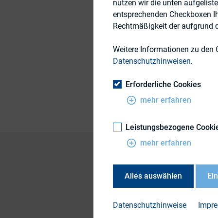
nutzen wir die unten aufgelist
entsprechenden Checkboxen Ihre
24. September 2013
Rechtmäßigkeit der aufgrund de
Weitere Informationen zu den 
Themengebiet
Datenschutzhinweisen
.
Publikationsform
Erforderliche Cookies
mehr erfahren
Leistungsbezogene Cooki
mehr erfahren
Alles auswählen
Ei
In dieser Studie w
Geschäftsberichte 
Datenschutzhinweise
Impr
Stiftungsunternehme