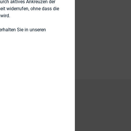
durch aktives Ankreuzen der
eit widerrufen, ohne dass die
wird.
rhalten Sie in unseren
se der
en Familien-und
o Kommunikation in