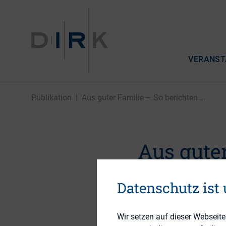
VERANST
Publikation
|
Aus guter Familie – So berichten ...
Aus guter
Deutschl
Datenschutz ist
Stiftung
Wir setzen auf dieser Webseit