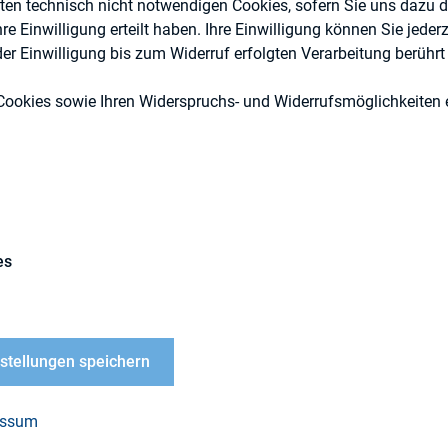
eten technisch nicht notwendigen Cookies, sofern Sie uns dazu 
 Einwilligung erteilt haben. Ihre Einwilligung können Sie jederz
r Einwilligung bis zum Widerruf erfolgten Verarbeitung berührt 
Cookies sowie Ihren Widerspruchs- und Widerrufsmöglichkeiten e
Berichterstattung
Externe Publikationen
es
nstellungen speichern
erden die Ergebnisse der ersten umfassenden Analy
der 240 umsatzgrößten, nicht an der Börse notiert
essum
n dargestellt. Die Studie wurde erstellt von erg