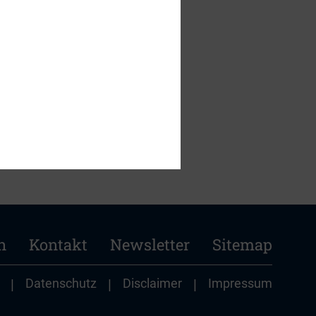
t Schlage Lang und
n
Kontakt
Newsletter
Sitemap
|
Datenschutz
|
Disclaimer
|
Impressum