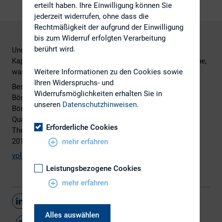
erteilt haben. Ihre Einwilligung können Sie
jederzeit widerrufen, ohne dass die
Rechtmäßigkeit der aufgrund der Einwilligung
bis zum Widerruf erfolgten Verarbeitung
berührt wird.
Und auch die von der cometis AG befragten Experten des
Kapitalmarktpanels zeigen sich in zunehmender Feierlaune,
Weitere Informationen zu den Cookies sowie
was die Aktienmärkte betrifft.
Ihren Widerspruchs- und
Besonders deutsche Indizes beflügeln die Phantasie der
Widerrufsmöglichkeiten erhalten Sie in
Börsenprofis, aber auch das Sentiment für andere
unseren
Datenschutzhinweisen
.
Börsenregionen (Europa, USA und Japan) konnte im
Quartalsvergleich deutlich zulegen. Aktueller
Erforderliche Cookies
Themenschwerpunkt ist der Ausblick auf das Börsenjahr
2011.
mehr erfahren
vollständige Studie
Leistungsbezogene Cookies
mehr erfahren
Teilen
Alles auswählen