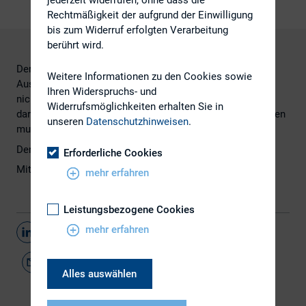
Rechtmäßigkeit der aufgrund der Einwilligung
bis zum Widerruf erfolgten Verarbeitung
berührt wird.
Der BGH hat entschieden, dass die Gesellschaft die ein
Weitere Informationen zu den Cookies sowie
Auskunftsverweigerungsrecht begründenden Umstände
Ihren Widerspruchs- und
nicht
Widerrufsmöglichkeiten erhalten Sie in
darlegen und beweisen, sondern lediglich plausibel machen
unseren
Datenschutzhinweisen
.
muss.
Den Artikel finden Sie
hier.
Erforderliche Cookies
Mit freundlicher Unterstützung von White & Case.
mehr erfahren
Leistungsbezogene Cookies
mehr erfahren
Teilen
Alles auswählen