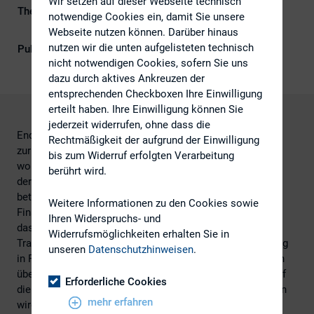
Wir setzen auf dieser Webseite technisch
Themengebiet
ESG (inkl. Nachhaltigkeit &
notwendige Cookies ein, damit Sie unsere
Governance)
Webseite nutzen können. Darüber hinaus
nutzen wir die unten aufgelisteten technisch
Publikationsform
Externe Publikationen
nicht notwendigen Cookies, sofern Sie uns
dazu durch aktives Ankreuzen der
entsprechenden Checkboxen Ihre Einwilligung
erteilt haben. Ihre Einwilligung können Sie
jederzeit widerrufen, ohne dass die
Ende November ist das deutsche Umsetzungsgesetz
Rechtmäßigkeit der aufgrund der Einwilligung
zur Transparenzrichtlinie-Änderungsrichtlinie verkündet
bis zum Widerruf erfolgten Verarbeitung
worden. Fortan gelten für börsennotierte Emittenten und
berührt wird.
deren Anteilseigner neue Transparenzpflichten. Sie
betreffen bedeutende Stimmrechtsmitteilungen,
Weitere Informationen zu den Cookies sowie
Finanzberichterstattung und Bilanzkontrolle. Auch
Ihren Widerspruchs- und
das Sanktionsrecht wurde geändert. Bei ihrem
Widerrufsmöglichkeiten erhalten Sie in
Transparenzworkshop, den die BaFin seit 2007 regelmäßig
unseren
Datenschutzhinweisen
.
in Frankfurt am Main veranstaltet, informierte sie kürzlich
über die neuen Regeln und gab unter anderem Antwort auf
Erforderliche Cookies
die Frage, wie sie die Einhaltung der Pflichten überwachen
mehr erfahren
wird. Mehr als 250 Vertreter von Emittenten,