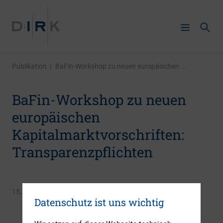
Publikation
|
BaFin-Workshop zu neuen europäischen ...
BaFin-Workshop zu neuen
europäischen
Kapitalmarktvorschriften:
Transparenzpflichten
15. April 2016
Datenschutz ist uns wichtig