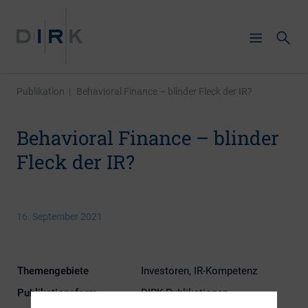
Publikation
|
Behavioral Finance – blinder Fleck der IR?
Behavioral Finance – blinder
Fleck der IR?
16. September 2021
Themengebiete
Investoren, IR-Kompetenz
Publikationsform
DIRK-Publikationen