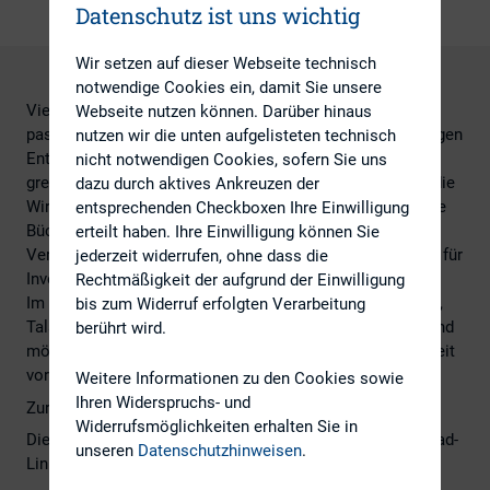
Datenschutz ist uns wichtig
Wir setzen auf dieser Webseite technisch
notwendige Cookies ein, damit Sie unsere
Viele wirtschaftliche und auch alltägliche Handlungen
Webseite nutzen können. Darüber hinaus
passen nicht zum vollkommen rationalen und eigennützigen
nutzen wir die unten aufgelisteten technisch
Entscheider aus dem Lehrbuch. Die Verhaltensökonomik
nicht notwendigen Cookies, sofern Sie uns
greift dies auf und integriert psychologische Aspekte in die
dazu durch aktives Ankreuzen der
Wirtschaftswissenschaften. Doch wo Investoren auf volle
entsprechenden Checkboxen Ihre Einwilligung
Bücherwände zurückgreifen können, stehen IR-
erteilt haben. Ihre Einwilligung können Sie
Verantwortliche vor leeren Regalen. Schlicht kein Thema für
jederzeit widerrufen, ohne dass die
Investor Relations?
Rechtmäßigkeit der aufgrund der Einwilligung
Im Rahmen der
24. DIRK-Konferenz
stellte
Carsten Werle
,
bis zum Widerruf erfolgten Verarbeitung
Talanx, grundlegende Konzepte des Behavioral Finance und
berührt wird.
mögliche Anwendungsbeispiele für die praktische IR-Arbeit
vor.
Weitere Informationen zu den Cookies sowie
Ihren Widerspruchs- und
Zur
Videopräsentation
kommen Sie
hier
.
Widerrufsmöglichkeiten erhalten Sie in
Die Präsentation können Sie über den folgenden Download-
unseren
Datenschutzhinweisen
.
Link herunterladen.