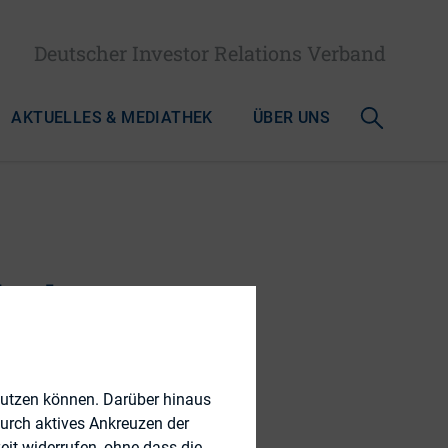
Deutscher Investor Relations Verband
AKTUELLES & MEDIATHEK
ÜBER UNS
imler-
nutzen können. Darüber hinaus
durch aktives Ankreuzen der
eit widerrufen, ohne dass die