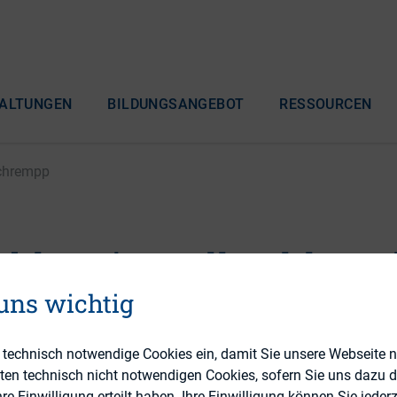
ALTUNGEN
BILDUNGSANGEBOT
RESSOURCEN
Schrempp
luss im Fall Geltl / Da
p
 uns wichtig
e technisch notwendige Cookies ein, damit Sie unsere Webseite 
eten technisch nicht notwendigen Cookies, sofern Sie uns dazu 
 Einwilligung erteilt haben. Ihre Einwilligung können Sie jederz