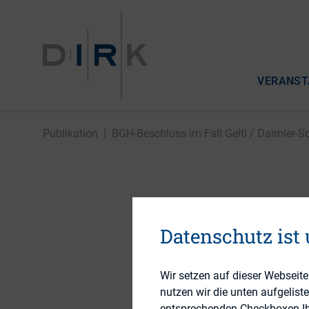
VERANST
Publikation
|
BGH-Beschluss im Fall Geltl / Daimler-
BGH-Besch
Schremp
Datenschutz ist
Wir setzen auf dieser Webseit
nutzen wir die unten aufgelist
19. September 2013
entsprechenden Checkboxen Ihre