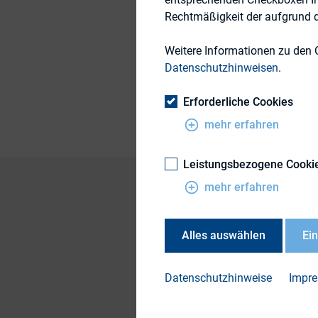
Rechtmäßigkeit der aufgrund de
Weitere Informationen zu den 
Themengebiet
Datenschutzhinweisen
.
Publikationsform
Erforderliche Cookies
mehr erfahren
Leistungsbezogene Cooki
mehr erfahren
Beschluss des BGH 
Alles auswählen
Ei
Da nunmehr alle Zw
nun jeden einzelnen
Datenschutzhinweise
Impr
Die Pressemitteilun