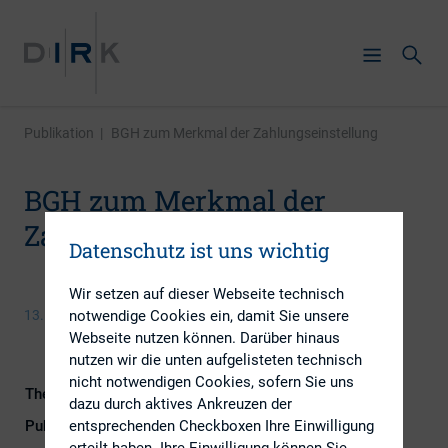
Publikation
|
BGH zum Merkmal der Zahlungseinstellung
BGH zum Merkmal der
Zahlungseinstellung
Datenschutz ist uns wichtig
Wir setzen auf dieser Webseite technisch
notwendige Cookies ein, damit Sie unsere
13. Dezember 2017
Webseite nutzen können. Darüber hinaus
nutzen wir die unten aufgelisteten technisch
nicht notwendigen Cookies, sofern Sie uns
Themengebiet
Kapitalmarktrecht
dazu durch aktives Ankreuzen der
entsprechenden Checkboxen Ihre Einwilligung
Publikationsform
Externe Publikationen
erteilt haben. Ihre Einwilligung können Sie