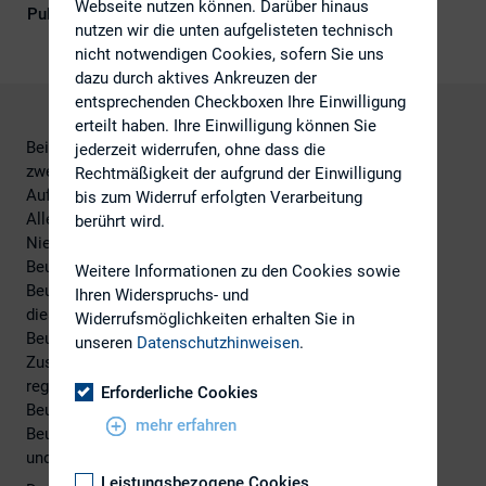
Webseite nutzen können. Darüber hinaus
Publikationsform
Externe Publikationen
nutzen wir die unten aufgelisteten technisch
nicht notwendigen Cookies, sofern Sie uns
dazu durch aktives Ankreuzen der
entsprechenden Checkboxen Ihre Einwilligung
erteilt haben. Ihre Einwilligung können Sie
Bei der Beurkundung der Gesellschafterversammlungen
jederzeit widerrufen, ohne dass die
zweier GmbHs, in denen jeweils die Zustimmung zur
Rechtmäßigkeit der aufgrund der Einwilligung
Aufhebung von Unternehmensverträgen mit derselben
bis zum Widerruf erfolgten Verarbeitung
Alleingesellschafterin beschlossen wurde, in einer
berührt wird.
Niederschrift handelt es sich um mehrere in einem
Beurkundungsverfahren zusammengefasste
Weitere Informationen zu den Cookies sowie
Beurkundungsgegenstände. Für die Zusammenfassung
Ihren Widerspruchs- und
dieser Beurkundungsgegenstände in einem
Widerrufsmöglichkeiten erhalten Sie in
Beurkundungsverfahren fehlt auch bei identischer
unseren
Datenschutzhinweisen
.
Zusammensetzung der Gesellschafterversammlungen
regelmäßig ein sachlicher Grund, so dass das
Erforderliche Cookies
Beurkundungsverfahren hinsichtlich jedes dieser
mehr erfahren
Beurkundungsgegenstände als besonderes Verfahren gilt
und abzurechnen ist.
Leistungsbezogene Cookies