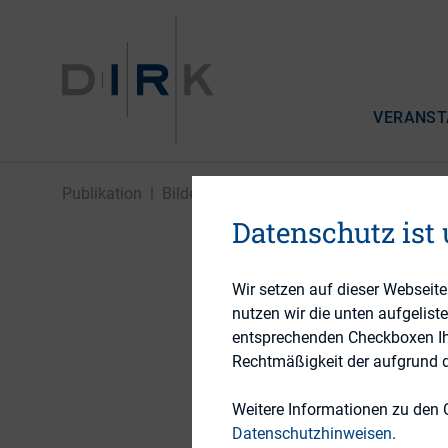
VERANST
Publikation
|
Bilder der 17. DIRK-Konferenz
Datenschutz ist
Bilder de
Wir setzen auf dieser Webseit
nutzen wir die unten aufgelist
entsprechenden Checkboxen Ihre
Rechtmäßigkeit der aufgrund de
1. Juli 2014
Weitere Informationen zu den 
Datenschutzhinweisen
.