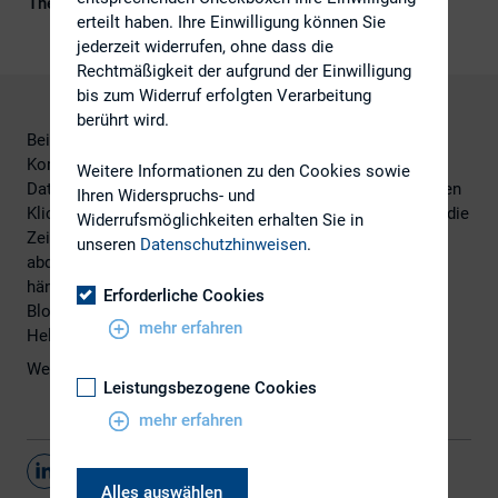
Themengebiet
Digitalisierung
erteilt haben. Ihre Einwilligung können Sie
jederzeit widerrufen, ohne dass die
Rechtmäßigkeit der aufgrund der Einwilligung
bis zum Widerruf erfolgten Verarbeitung
berührt wird.
Bei der Arbeit mit klassischen Medien stellen
Kommunikationsexperten ihre Verteiler mit Hilfe von
Weitere Informationen zu den Cookies sowie
Datenbanken wie Zimpel und Stamm mit ein paar gezielten
Ihren Widerspruchs- und
Klicks unkompliziert zusammen. Während diese Dienste die
Widerrufsmöglichkeiten erhalten Sie in
Zeitungs- und Magazin-Landschaft nahezu lückenlos
unseren
Datenschutzhinweisen
.
abdecken, sind Blogs oft nur sporadisch vertreten. Eine
händische Recherche ist notwendig. Listen, Tools,
Erforderliche Cookies
Blogverzeichnisse und Suchmaschinen sind effektive
mehr erfahren
Helferlein.
Weitere Informationen finden Sie
hier.
Leistungsbezogene Cookies
mehr erfahren
Teilen
Alles auswählen