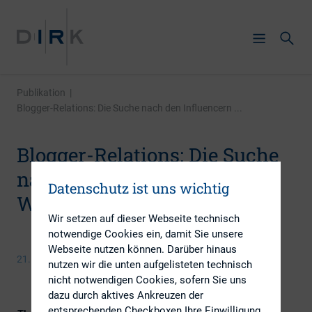
Publikation
|
Blogger-Relations: Die Suche nach den Influencern ...
Blogger-Relations: Die Suche
nach den Influencern des
Datenschutz ist uns wichtig
Webs
Wir setzen auf dieser Webseite technisch
notwendige Cookies ein, damit Sie unsere
Webseite nutzen können. Darüber hinaus
21. Mai 2014
nutzen wir die unten aufgelisteten technisch
nicht notwendigen Cookies, sofern Sie uns
dazu durch aktives Ankreuzen der
entsprechenden Checkboxen Ihre Einwilligung